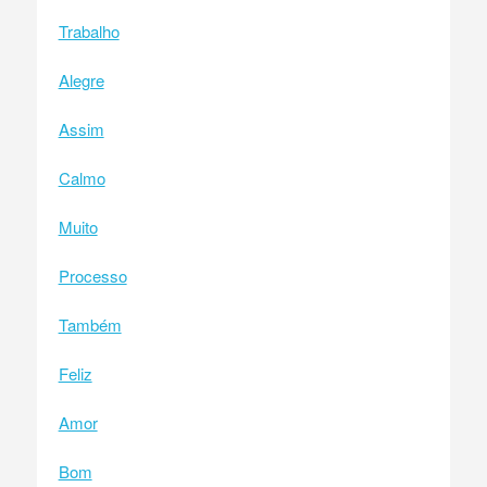
Trabalho
Alegre
Assim
Calmo
Muito
Processo
Também
Feliz
Amor
Bom