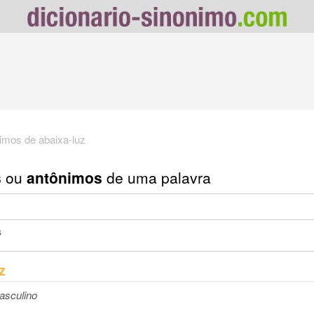
imos de abaixa-luz
s
ou
antônimos
de uma palavra
s
z
asculino