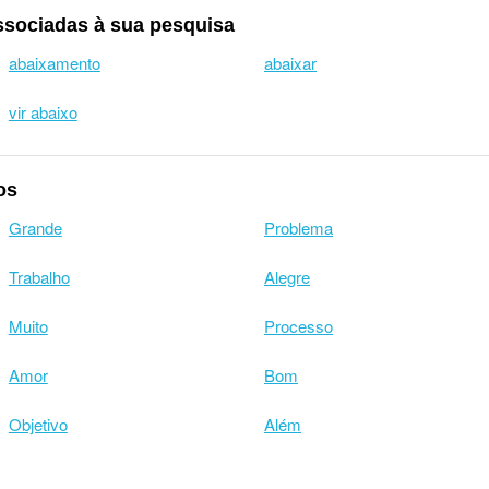
ssociadas à sua pesquisa
abaixamento
abaixar
vir abaixo
os
Grande
Problema
Trabalho
Alegre
Muito
Processo
Amor
Bom
Objetivo
Além