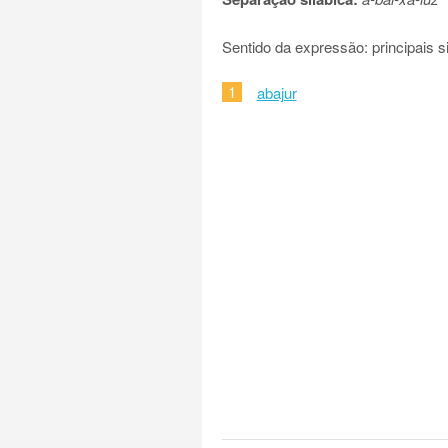
Sentido da expressão: principais 
1
abajur