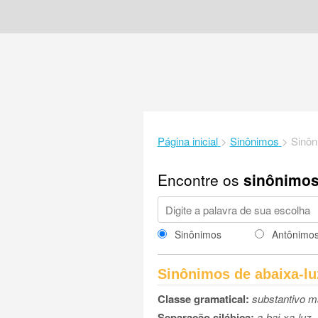
Página inicial
>
Sinônimos
>
Sinôn
Encontre os
sinônimo
Sinônimos
Antônimo
Sinônimos de abaixa-lu
Classe gramatical:
substantivo m
Separação silábica:
a-bai-xa-luz