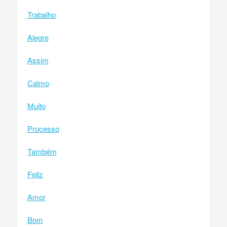
Trabalho
Alegre
Assim
Calmo
Muito
Processo
Também
Feliz
Amor
Bom