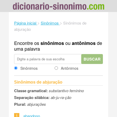
Página inicial
>
Sinônimos
>
Sinônimos de
abjuração
Encontre os
ou
de
sinônimos
antônimos
uma palavra
BUSCAR
Sinônimos
Antônimos
Sinônimos de abjuração
Classe gramatical:
substantivo feminino
Separação silábica:
ab-ju-ra-ção
Plural:
abjurações
1
abandono