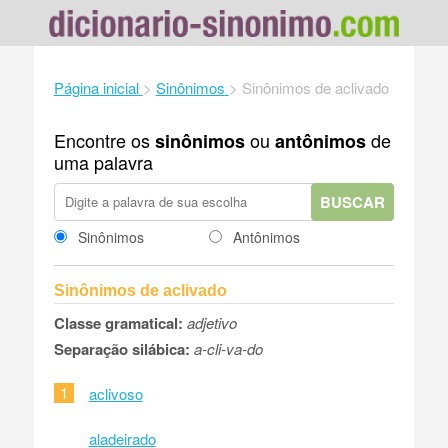
Página inicial
>
Sinônimos
>
Sinônimos de aclivado
Encontre os
ou
de
sinônimos
antônimos
uma palavra
BUSCAR
Sinônimos
Antônimos
Sinônimos de aclivado
Classe gramatical:
adjetivo
Separação silábica:
a-cli-va-do
1
aclivoso
aladeirado