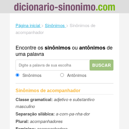
Página inicial
>
Sinônimos
>
Sinônimos de
acompanhador
Encontre os
ou
de
sinônimos
antônimos
uma palavra
BUSCAR
Sinônimos
Antônimos
Sinônimos de acompanhador
Classe gramatical:
adjetivo
e
substantivo
masculino
Separação silábica:
a-com-pa-nha-dor
Plural:
acompanhadores
Feminino:
acompanhadora