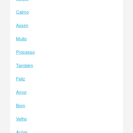
Calmo
Assim
Muito
Processo
Também
Feliz
Amor
Bom
Velho
Achar