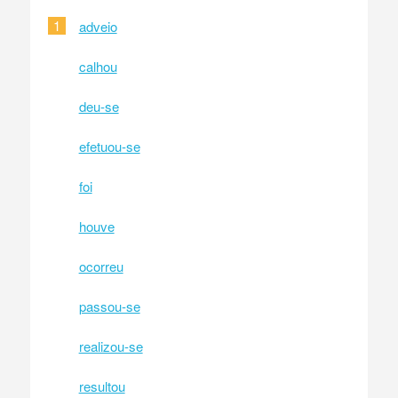
1
adveio
calhou
deu-se
efetuou-se
foi
houve
ocorreu
passou-se
realizou-se
resultou