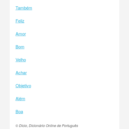
Também
Feliz
Amor
Bom
Velho
Achar
Objetivo
Além
Boa
© Dicio, Dicionário Online de Português