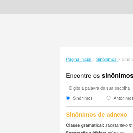
Página inicial
>
Sinônimos
>
Sinôn
Encontre os
sinônimo
Sinônimos
Antônimo
Sinônimos de adnexo
Classe gramatical:
substantivo m
Separação silábica:
ad-ne-xo