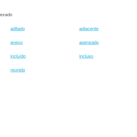
nexado
aditado
adjacente
anexo
apensado
incluído
incluso
reunido