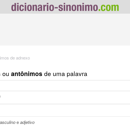
imos de adnexo
s
ou
antônimos
de uma palavra
s
asculino
e
adjetivo