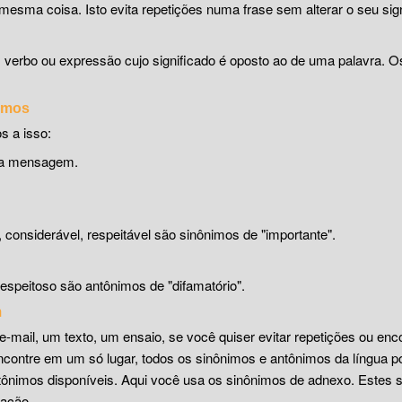
mesma coisa. Isto evita repetições numa frase sem alterar o seu sign
, verbo ou expressão cujo significado é oposto ao de uma palavra. 
nimos
s a isso:
uma mensagem.
o, considerável, respeitável são sinônimos de "importante".
espeitoso são antônimos de "difamatório".
m
e-mail, um texto, um ensaio, se você quiser evitar repetições ou enc
encontre em um só lugar, todos os sinônimos e antônimos da língua p
ônimos disponíveis. Aqui você usa os sinônimos de adnexo. Estes 
mação.