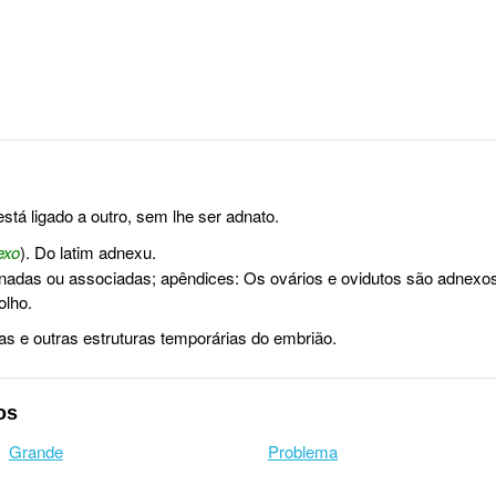
tá ligado a outro, sem lhe ser adnato.
exo
). Do latim adnexu.
nadas ou associadas; apêndices: Os ovários e ovidutos são adnexos 
olho.
 e outras estruturas temporárias do embrião.
os
Grande
Problema