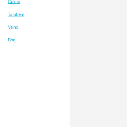
Calmo
Também
Velho
Boa