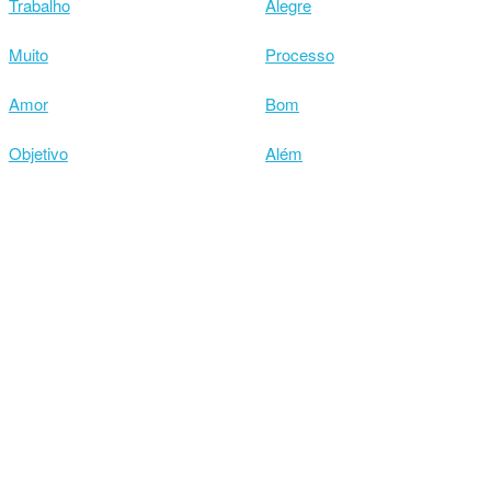
Trabalho
Alegre
Muito
Processo
Amor
Bom
Objetivo
Além