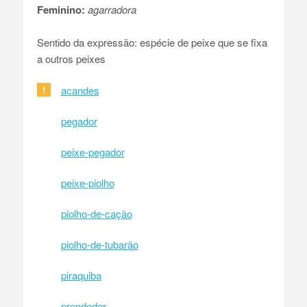
Feminino:
agarradora
Sentido da expressão: espécie de peixe que se fixa
a outros peixes
1
acandes
pegador
peixe-pegador
peixe-piolho
piolho-de-cação
piolho-de-tubarão
piraquiba
prendedor