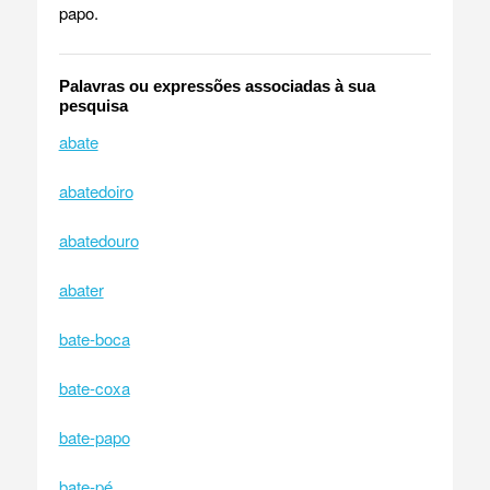
papo.
Palavras ou expressões associadas à sua
pesquisa
abate
abatedoiro
abatedouro
abater
bate-boca
bate-coxa
bate-papo
bate-pé