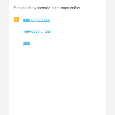
Sentido da expressão: bate-papo online
2
bate-papo online
bate-papo virtual
chat