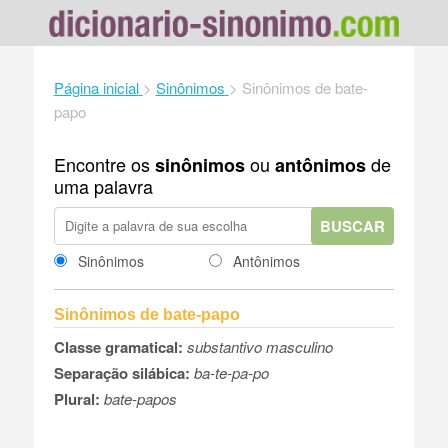
Página inicial
>
Sinônimos
>
Sinônimos de bate-
papo
Encontre os
ou
de
sinônimos
antônimos
uma palavra
BUSCAR
Sinônimos
Antônimos
Sinônimos de bate-papo
Classe gramatical:
substantivo masculino
Separação silábica:
ba-te-pa-po
Plural:
bate-papos