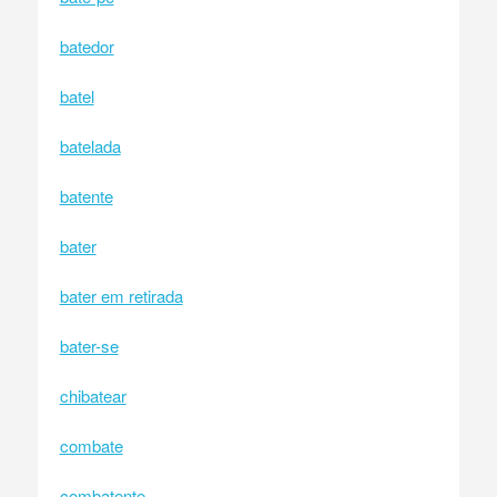
batedor
batel
batelada
batente
bater
bater em retirada
bater-se
chibatear
combate
combatente