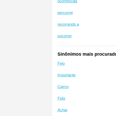
ocorrências
percorrer
recorrendo a
socorrer
Sinônimos mais procurad
Feio
Importante
Calmo
Feliz
Achar