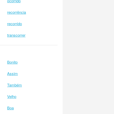
ocorrido
recorrência
recorrido
transcorrer
Bonito
Assim
Também
Velho
Boa