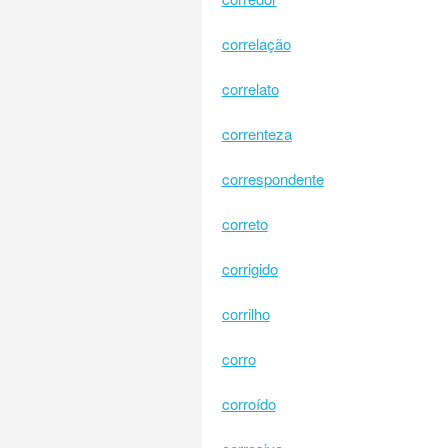
correlação
correlato
correnteza
correspondente
correto
corrigido
corrilho
corro
corroído