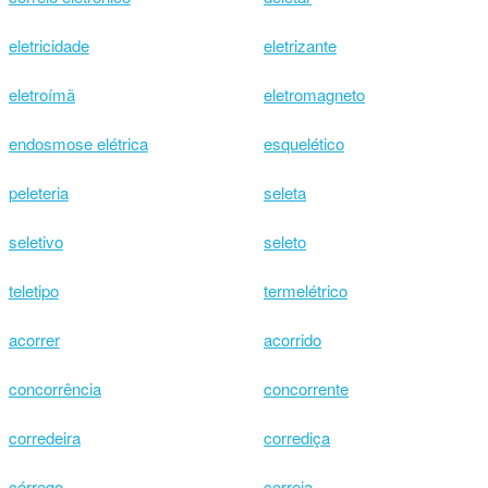
eletricidade
eletrizante
eletroímã
eletromagneto
endosmose elétrica
esquelético
peleteria
seleta
seletivo
seleto
teletipo
termelétrico
acorrer
acorrido
concorrência
concorrente
corredeira
corrediça
córrego
correia