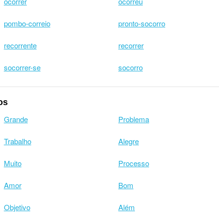
ocorrer
ocorreu
pombo-correio
pronto-socorro
recorrente
recorrer
socorrer-se
socorro
os
Grande
Problema
Trabalho
Alegre
Muito
Processo
Amor
Bom
Objetivo
Além