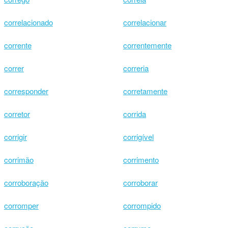
correlacionado
correlacionar
corrente
correntemente
correr
correria
corresponder
corretamente
corretor
corrida
corrigir
corrigível
corrimão
corrimento
corroboração
corroborar
corromper
corrompido