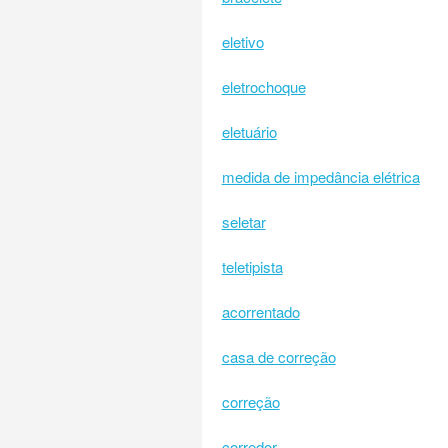
eletivo
eletrochoque
eletuário
medida de impedância elétrica
seletar
teletipista
acorrentado
casa de correção
correção
corredor