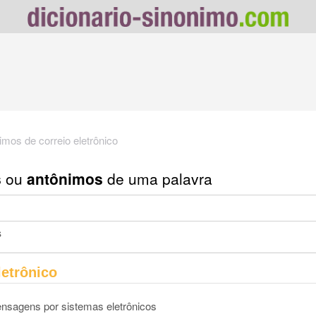
imos de correio eletrônico
s
ou
antônimos
de uma palavra
s
letrônico
ensagens por sistemas eletrônicos