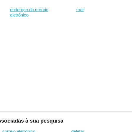
endereço de correio
mail
eletrônico
ssociadas à sua pesquisa
correio eletrônico
deletar