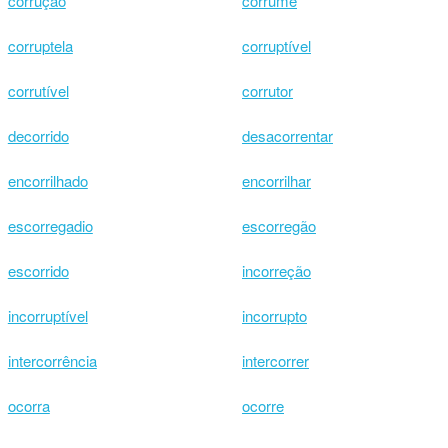
corrução
corrume
corruptela
corruptível
corrutível
corrutor
decorrido
desacorrentar
encorrilhado
encorrilhar
escorregadio
escorregão
escorrido
incorreção
incorruptível
incorrupto
intercorrência
intercorrer
ocorra
ocorre