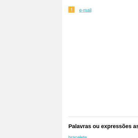
1
e-mail
Palavras ou expressões a
bracelete