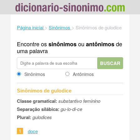
Página inicial
>
Sinônimos
>
Sinônimos de gulodice
Encontre os
ou
de
sinônimos
antônimos
uma palavra
BUSCAR
Sinônimos
Antônimos
Sinônimos de gulodice
Classe gramatical:
substantivo feminino
Separação silábica:
gu-lo-di-ce
Plural:
gulodices
1
doce