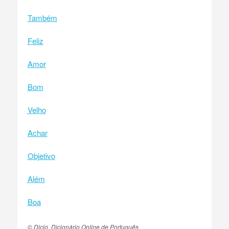
Também
Feliz
Amor
Bom
Velho
Achar
Objetivo
Além
Boa
© Dicio, Dicionário Online de Português