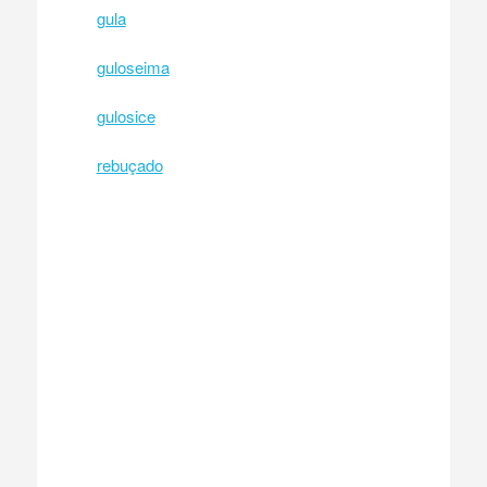
gula
guloseima
gulosice
rebuçado