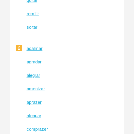
remitir
soltar
2
acalmar
agradar
alegrar
amenizar
aprazer
atenuar
comprazer