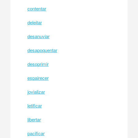
contentar
deleitar
desanuviar
desapoquentar
desoprimir
espairecer
jovializar
letificar
libertar
pacificar