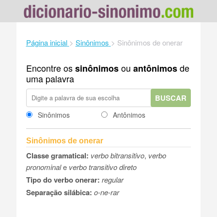
Página inicial
>
Sinônimos
>
Sinônimos de onerar
Encontre os
ou
de
sinônimos
antônimos
uma palavra
BUSCAR
Sinônimos
Antônimos
Sinônimos de onerar
Classe gramatical:
verbo bitransitivo
,
verbo
pronominal
e
verbo transitivo direto
Tipo do verbo onerar:
regular
Separação silábica:
o-ne-rar