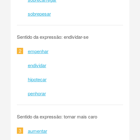
sobrepesar
Sentido da expressão: endividar-se
2
empenhar
endividar
hipotecar
penhorar
Sentido da expressão: tornar mais caro
3
aumentar