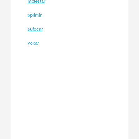
molestar
oprimir
sufocar
vexar