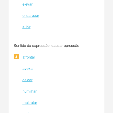
elevar
encarecer
subir
Sentido da expressão: causar opressão
4
afrontar
avexar
calcar
humilhar
maltratar