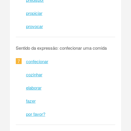
propiciar
provocar
Sentido da expressão: confecionar uma comida
7
confecionar
cozinhar
elaborar
fazer
por favor?