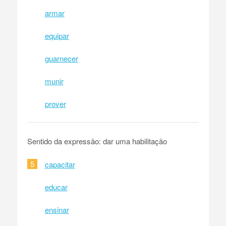
armar
equipar
guarnecer
munir
prover
Sentido da expressão: dar uma habilitação
5
capacitar
educar
ensinar