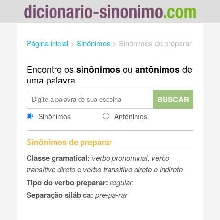
Página inicial
>
Sinônimos
>
Sinônimos de preparar
Encontre os
ou
de
sinônimos
antônimos
uma palavra
BUSCAR
Sinônimos
Antônimos
Sinônimos de preparar
Classe gramatical:
verbo pronominal
,
verbo
transitivo direto
e
verbo transitivo direto e indireto
Tipo do verbo preparar:
regular
Separação silábica:
pre-pa-rar