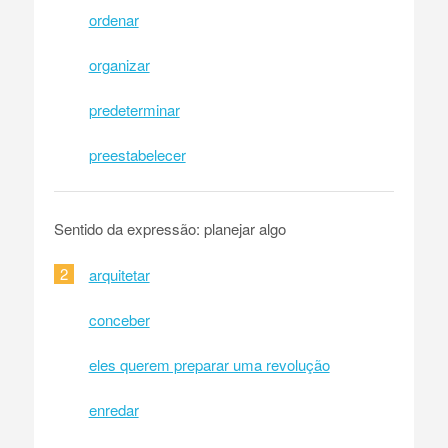
ordenar
organizar
predeterminar
preestabelecer
Sentido da expressão: planejar algo
2
arquitetar
conceber
eles querem preparar uma revolução
enredar