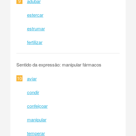
9
adubar
estercar
estrumar
fertilizar
Sentido da expressão: manipular fármacos
10
aviar
condir
confeiçoar
manipular
temperar