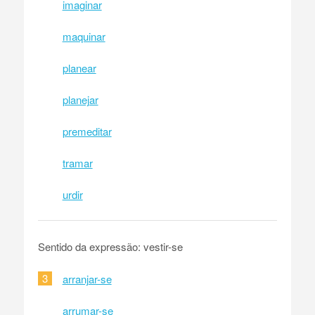
imaginar
maquinar
planear
planejar
premeditar
tramar
urdir
Sentido da expressão: vestir-se
3
arranjar-se
arrumar-se