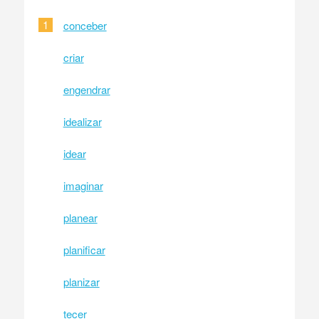
1
conceber
criar
engendrar
idealizar
idear
imaginar
planear
planificar
planizar
tecer