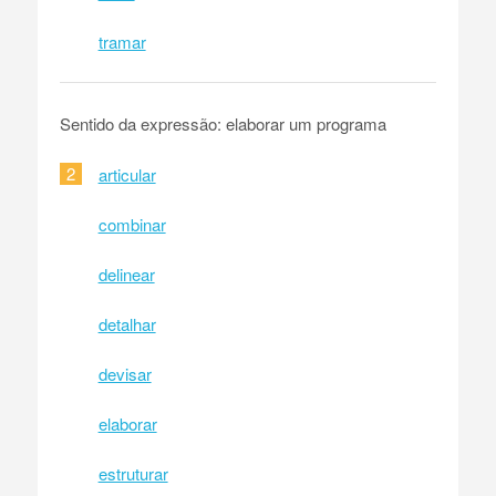
tramar
Sentido da expressão: elaborar um programa
2
articular
combinar
delinear
detalhar
devisar
elaborar
estruturar