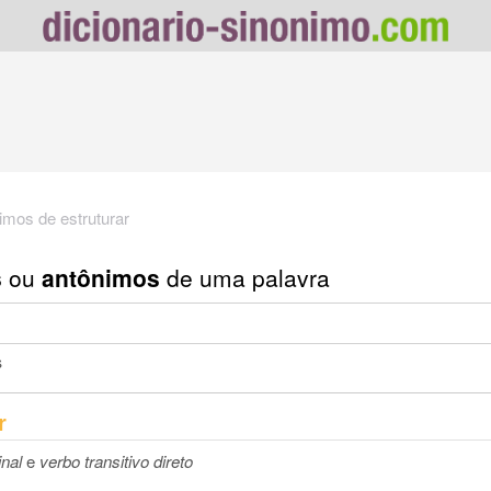
imos de estruturar
s
ou
antônimos
de uma palavra
s
r
nal
e
verbo transitivo direto