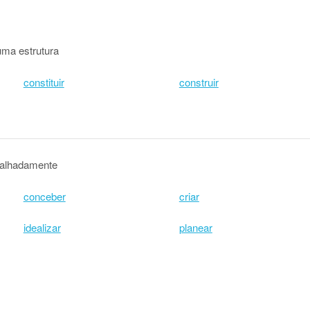
uma estrutura
constituir
construir
etalhadamente
conceber
criar
idealizar
planear