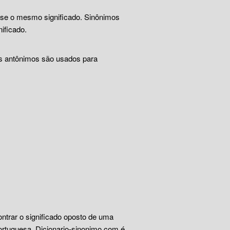
ase o mesmo significado. Sinônimos
ificado.
Os antônimos são usados para
ontrar o significado oposto de uma
ortuguesa. Dicionario-sinonimo.com é