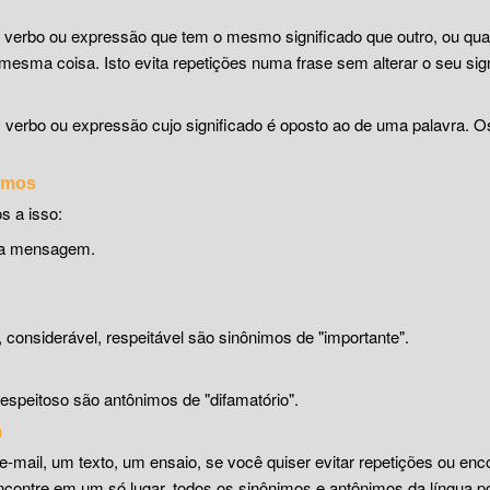
, verbo ou expressão que tem o mesmo significado que outro, ou qu
mesma coisa. Isto evita repetições numa frase sem alterar o seu sign
, verbo ou expressão cujo significado é oposto ao de uma palavra. 
nimos
s a isso:
uma mensagem.
o, considerável, respeitável são sinônimos de "importante".
espeitoso são antônimos de "difamatório".
m
e-mail, um texto, um ensaio, se você quiser evitar repetições ou enc
encontre em um só lugar, todos os sinônimos e antônimos da língua p