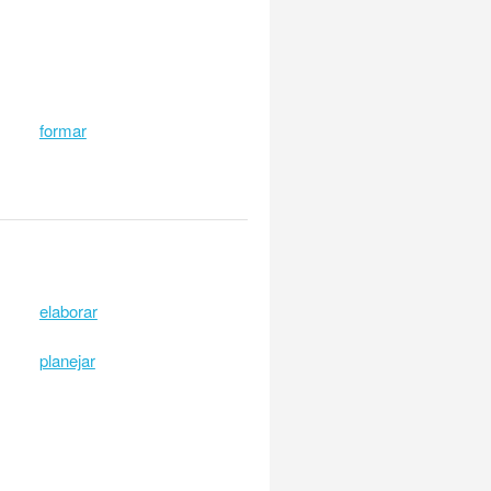
formar
elaborar
planejar