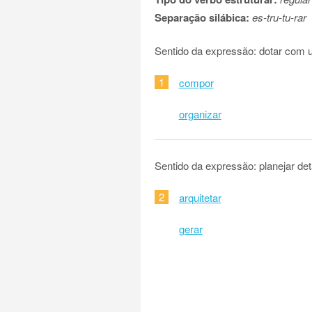
Separação silábica:
es-tru-tu-rar
Sentido da expressão: dotar com 
1
compor
organizar
Sentido da expressão: planejar d
2
arquitetar
gerar