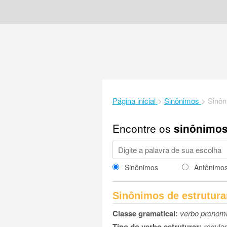
Página inicial
>
Sinônimos
>
Sinôn
Encontre os
sinônimo
Sinônimos
Antônimo
Sinônimos de estrutura
Classe gramatical:
verbo pronomi
Tipo do verbo estruturar:
regular