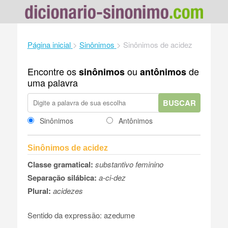
Página inicial
>
Sinônimos
>
Sinônimos de acidez
Encontre os
ou
de
sinônimos
antônimos
uma palavra
BUSCAR
Sinônimos
Antônimos
Sinônimos de acidez
Classe gramatical:
substantivo feminino
Separação silábica:
a-ci-dez
Plural:
acidezes
Sentido da expressão: azedume