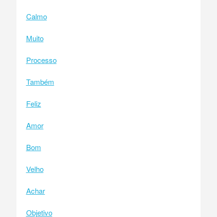
Calmo
Muito
Processo
Também
Feliz
Amor
Bom
Velho
Achar
Objetivo