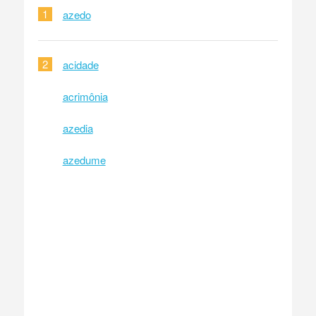
1
azedo
2
acidade
acrimônia
azedia
azedume