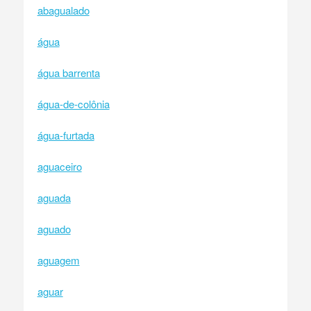
abagualado
água
água barrenta
água-de-colônia
água-furtada
aguaceiro
aguada
aguado
aguagem
aguar