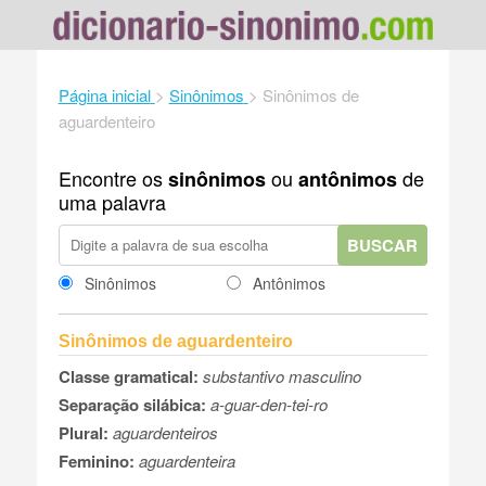
Página inicial
>
Sinônimos
>
Sinônimos de
aguardenteiro
Encontre os
ou
de
sinônimos
antônimos
uma palavra
BUSCAR
Sinônimos
Antônimos
Sinônimos de aguardenteiro
Classe gramatical:
substantivo masculino
Separação silábica:
a-guar-den-tei-ro
Plural:
aguardenteiros
Feminino:
aguardenteira