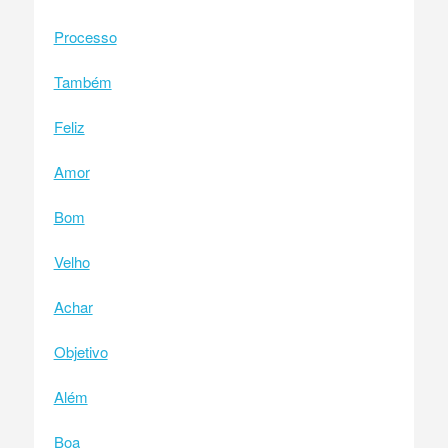
Processo
Também
Feliz
Amor
Bom
Velho
Achar
Objetivo
Além
Boa