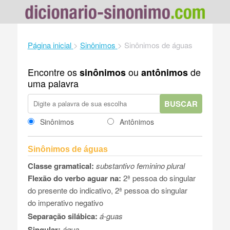
Página inicial
>
Sinônimos
>
Sinônimos de águas
Encontre os
ou
de
sinônimos
antônimos
uma palavra
BUSCAR
Sinônimos
Antônimos
Sinônimos de águas
Classe gramatical:
substantivo feminino plural
Flexão do verbo aguar na:
2ª pessoa do singular
do presente do indicativo, 2ª pessoa do singular
do imperativo negativo
Separação silábica:
á-guas
Singular:
água