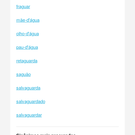
fraguar
mãe-d'água
olho-d'água
pau-d'água
retaguarda
saguão
salvaguarda
salvaguardado
salvaguardar