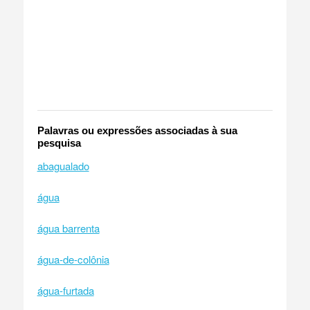
Palavras ou expressões associadas à sua
pesquisa
abagualado
água
água barrenta
água-de-colônia
água-furtada